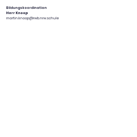
Bildungskoordination
Herr Knoop
martin.knoop@rwb.nrw.schule
Sekretariat
Frau Thomas
rwbk@schulen-bonn.de
0228 777065
Robert-Wetzlar-Berufskolleg Bonn
Kölnstraße 229
53117 Bonn
0228 777061
rwbkschulleitung@schulen-bonn.de
Außenstelle Bonn Röttgen
Reichsstraße 23-25
53125 Bonn
0228 2897504
Außenstelle Bonn-Beuel
Rölsdorfstraße 20