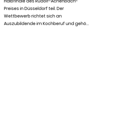
Halbfinale des Rudolf-Achenbach-
Preises in Düsseldorf teil. Der 
Wettbewerb richtet sich an 
Auszubildende im Kochberuf und gehört 
zu den bekanntesten 
Nachwuchswettbewerben in 
Deutschland.

Die Anreise erfolgte am Donnerstag. 
Nach dem Check-in in der 
Jugendherberge Düsseldorf fand am 
Abend ein gemeinsames Get-together 
statt. Dort konnten sich die 
Teilnehmerinnen und Teilnehmer 
kennenlernen und sich in entspannter 
Atmosphäre austauschen. Es gab ein 
Fingerfood-Buffet, Abendessen sowie 
freie Getränke. Außerdem bestand die 
Möglichkeit, die Betreuer und Mitglieder 