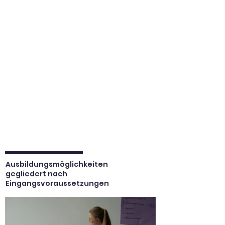
unserer angebotenen Bildungsgänge.
Das Portal
Schulbewerbung.de
ist für
Bewerbungen geöffnet.
Haben Sie Fragen zur Bewerbung,
melden Sie sich gerne im Sekretariat
unter der Telefonnummer:
0228
777061
oder per E-Mail an:
rwbkschulleitung@schulen-bonn.de
Ihre Schulleitung
Ausbildungsmöglichkeiten
gegliedert nach
Eingangsvoraussetzungen