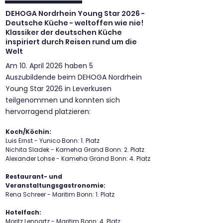
mitmachen können.

einfacher nimmt. Weniger Hektik, mehr 
Praxis. Nutzten Sie die Chance für eine 
DEHOGA Nordrhein Young Star 2026 -
Doch genau diese Berufe kämpfen mit 
Deutsche Küche - weltoffen wie nie!
Miteinander. Ich habe hier nicht nur neue 
bleibende Erinnerung!
Klassiker der deutschen Küche
Personalmangel, Überlastung und zu 
Freunde gefunden, sondern auch ein 
inspiriert durch Reisen rund um die
wenig Anerkennung. Wenn wir Teilhabe 
Stück inneren Frieden.

Welt
ernst meinen, müssen wir die stärken, die 
Bericht einer Teilnehmerin 2026
Am 10. April 2026 haben 5
sie möglich machen.

Auszubildende beim DEHOGA Nordrhein
Mehr Wertschätzung. Bessere 
Young Star 2026 in Leverkusen
Arbeitsbedingungen. Faire Bezahlung.

teilgenommen und konnten sich
Denn Teilhabe ist kein Zufall – sie ist das 
hervorragend platzieren:
Ergebnis engagierter Arbeit.

Koch/Köchin:
Und was hat Bowling mit 
Luis Ernst - Yunico Bonn: 1. Platz
Heilerziehungspflege zu tun? Wie die 
Nichita Sladek - Kameha Grand Bonn: 2. Platz
seitlichen Abgrenzungen und eine 
Alexander Lohse - Kameha Grand Bonn: 4. Platz
Kugelrollschiene beim Bowling sind wir als 
Restaurant- und
angehende Heilerziehungspflegerinnen 
Veranstaltungsgastronomie:
Rena Schreer - Maritim Bonn: 1. Platz
und Heilerziehungspfleger eine 
unverzichtbare Unterstützung für die 
Hotelfach:
Menschen mit Behinderung, die wir 
Moritz Lennartz - Maritim Bonn: 4. Platz