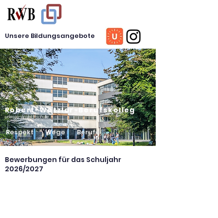
Unsere Bildungsangebote
Robert-Wetzlar-Berufskolleg
unesco-projekt-schule
R
espekt
W
ege
B
erufe
Bewerbungen für das Schuljahr
2026/2027
S
ehr geehrte Bewerberinnen und
Bewerber,
vielen Dank für Ihr Interesse an einem