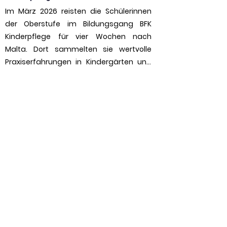
Im März 2026 reisten die Schülerinnen 
der Oberstufe im Bildungsgang BFK 
Kinderpflege für vier Wochen nach 
Malta. Dort sammelten sie wertvolle 
Praxiserfahrungen in Kindergärten und 
tauchten gleichzeitig in das besondere 
Inselleben ein.

Diese Zeit war unvergesslich: Sonne, 
Herzlichkeit, lebendige Kultur – und 
natürlich viele fröhliche Kinderstimmen. 
Gleichzeitig lernten sie neue 
pädagogische Ansätze kennen und 
entwickelten einen frischen Blick auf die 
deutschen Konzepte.

Auch persönlich sind alle gewachsen: 
neue Sprache, neue Menschen, neue 
Herausforderungen – und plötzlich war 
man viel selbstständiger und mutiger.
