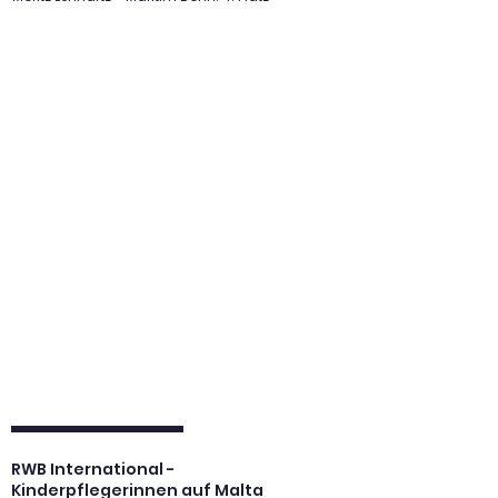
begleiten.

Die Studierenden der HiA124 mit Katrin Wolf
RWB International -
Kinderpflegerinnen auf Malta