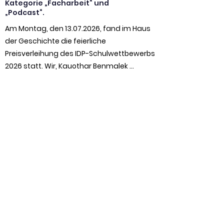
Kategorie „Facharbeit“ und
„Podcast“.
Am Montag, den 13.07.2026, fand im Haus 
der Geschichte die feierliche 
Preisverleihung des IDP-Schulwettbewerbs 
2026 statt. Wir, Kauothar Benmalek 
(Klasse BFH 125) und Dlhin Alibrahim (Klasse 
BFH 225), hatten die Ehre, unsere 
prämierten Podcasts und Facharbeiten in 
einem inspirierenden Rahmen zu 
präsentieren.

Dieser Nachmittag hat uns eindrücklich 
gezeigt, wie wichtig es ist, sich intensiv mit 
politischen Themen auseinanderzusetzen 
und diese aktiv in den öffentlichen Diskurs 
einzubringen. Wir danken unserer 
Politiklehrerin herzlich für die 
Unterstützung und sind stolz auf diese 